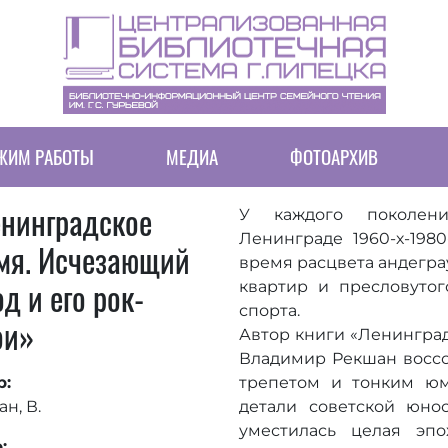
Перейти
к
основному
содержанию
ЖИМ РАБОТЫ
МЕДИА
ФОТОАРХИВ
нинградское
У каждого поколени
Ленинграде 1960-х-1980
мя. Исчезающий
время расцвета андегра
од и его рок-
квартир и пресловутог
спорта.
ои»
Автор книги «Ленинград
Владимир Рекшан воссоз
р:
трепетом и тонким ю
н, В.
детали советской юно
уместилась целая эп
: