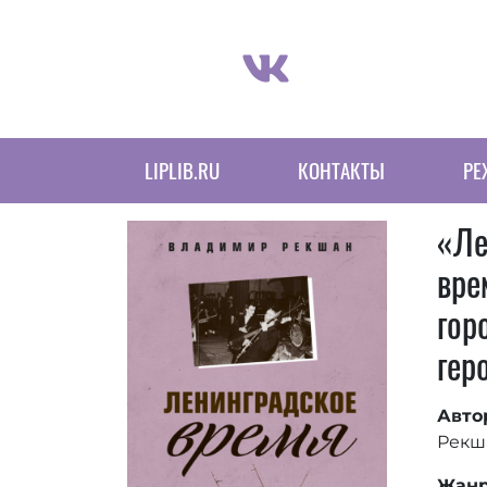
Библиотеки Навигация
LIPLIB.RU
КОНТАКТЫ
РЕ
«Ле
вре
гор
гер
Авто
Рекша
Жанр