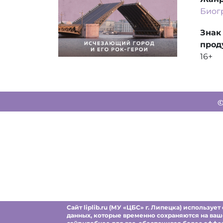
Биог
Знак
прод
16+
©
Сайт liplib.ru (МУ «ЦБС» г. Липецка) использ
данных, которые временно сохраняются на ваш